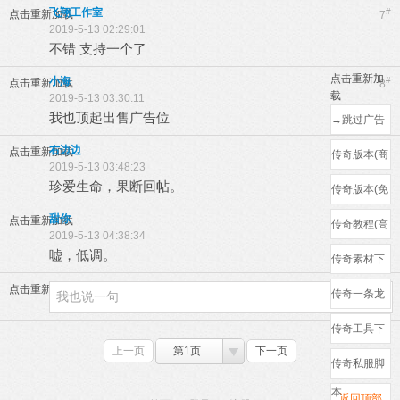
飞翔工作室
#
点击重新加载
7
2019-5-13 02:29:01
不错 支持一个了
点击重新加
小海
#
点击重新加载
8
载
2019-5-13 03:30:11
我也顶起出售广告位
→跳过广告
←
右边边
#
点击重新加载
9
传奇版本(商
2019-5-13 03:48:23
业)
珍爱生命，果断回帖。
传奇版本(免
费)
甜你
#
点击重新加载
10
传奇教程(高
2019-5-13 04:38:34
清)
嘘，低调。
传奇素材下
载
点击重新加载
传奇一条龙
(防骗)
传奇工具下
上一页
第1页
下一页
载
传奇私服脚
本
返回顶部