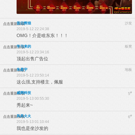
昔日辉煌
沙发
点击重新加载
2019-5-12 22:24:38
OMG！介是啥东东！！！
学习来的
板凳
点击重新加载
2019-5-12 23:34:16
顶起出售广告位
朱星宇
地板
点击重新加载
2019-5-12 23:50:14
这么强,支持楼主，佩服
威网科技
#
点击重新加载
5
2019-5-13 00:55:30
秀起来~
风风火火
#
点击重新加载
6
2019-5-13 01:10:44
我也是坐沙发的