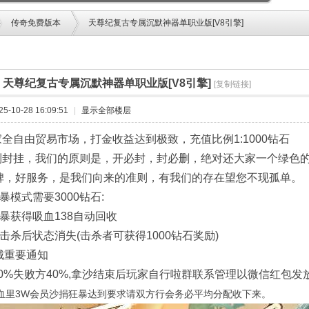
1.76复古
1.80英雄合击
仿盛大
传奇免费版本
天尊纪复古专属沉默神器单职业版[V8引擎]
›
]
天尊纪复古专属沉默神器单职业版[V8引擎]
[复制链接]
-10-28 16:09:51
|
显示全部楼层
家全自由贸易市场，打金收益达到极致，充值比例1:1000钻石
定制封挂，我们的原则是，开必封，封必删，绝对还大家一个绿色
碑，好服务，是我们向来的准则，有我们的存在望您不现孤单。
暴模式需要3000钻石:
暴获得吸血138自动回收
击杀后状态消失(击杀者可获得1000钻石奖励)
城重要通知
60%失败方40%,拿沙结束后玩家自行啦群联系管理以微信红包发
准血里3W会员沙捐狂暴达到要求请双方行会务必平均分配收下来。