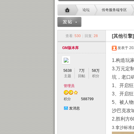
论坛
传奇服务端专区
Gm版本库
»
›
›
[其他引擎
查看:
530
|
回复:
28
GM版本库
发表于 2025
1.构造玩
3.万元
5638
7万
58万
主题
回帖
积分
坑，老口
1、开启狂
管理员
3、开启狂
积分
588799
5、被人物
发消息
沙巴克攻
2.胜利方
3.拿沙标