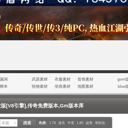
漏洞
武器素材
衣服素材
首饰素材
gom
脚本
怪物素材
坐骑素材
地图素材
blu
光环素材
NPC素材
[V8引擎],传奇免费版本,Gm版本库
本版
搜索
热搜:
1.76
迷失
中变
1.80
超变
单职业