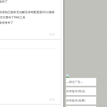
设补丁
缩包已损坏无法解压传奇配置器0311报错
EE引擎补丁PAK工具
业传奇补丁
举报
→跳过广告←
传奇版本(商业)
举报
传奇版本(免费)