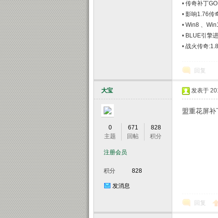
•
传奇补丁G
•
影响1.76
•
Win8 、W
•
BLUE引
•
战火传奇:1
回复
大宝
发表于 2014
盟重花屏补
0
671
828
主题
回帖
积分
注册会员
积分
828
发消息
回复