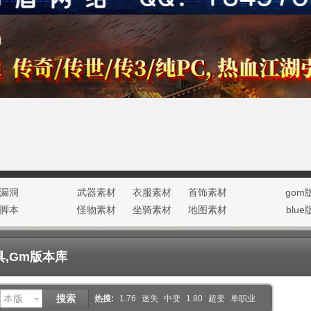
漏洞
武器素材
衣服素材
首饰素材
gom
脚本
怪物素材
坐骑素材
地图素材
blu
光环素材
NPC素材
,Gm版本库
本版
搜索
热搜:
1.76
迷失
中变
1.80
超变
单职业