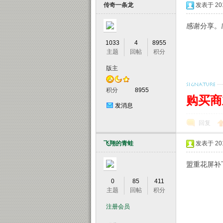
传奇一条龙
发表于 2015
感谢分享。
1033
4
8955
主题
回帖
积分
版主
积分
8955
购买商
发消息
回复
飞翔的青蛙
发表于 2015
盟重花屏补
0
85
411
主题
回帖
积分
注册会员