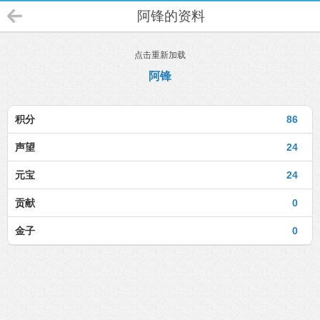
阿锋的资料
点击重新加载
阿锋
积分
86
声望
24
元宝
24
贡献
0
金子
0