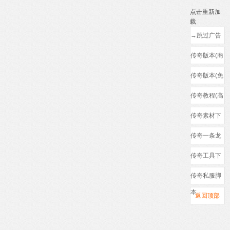
点击重新加
载
→跳过广告
←
传奇版本(商
业)
传奇版本(免
费)
传奇教程(高
清)
传奇素材下
载
传奇一条龙
(防骗)
传奇工具下
载
传奇私服脚
本
返回顶部