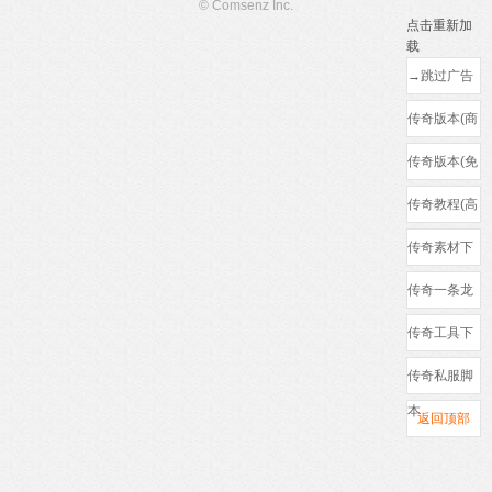
© Comsenz Inc.
点击重新加
载
→跳过广告
←
传奇版本(商
业)
传奇版本(免
费)
传奇教程(高
清)
传奇素材下
载
传奇一条龙
(防骗)
传奇工具下
载
传奇私服脚
本
返回顶部