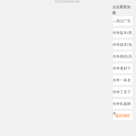
© Comsenz Inc.
点击重新加
载
→跳过广告
←
传奇版本(商
业)
传奇版本(免
费)
传奇教程(高
清)
传奇素材下
载
传奇一条龙
(防骗)
传奇工具下
载
传奇私服脚
本
返回顶部